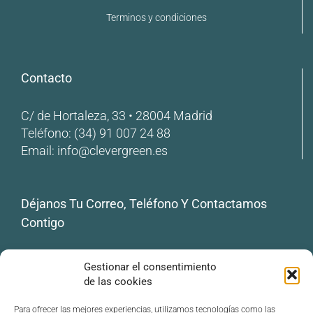
Terminos y condiciones
Contacto
C/ de Hortaleza, 33 • 28004 Madrid
Teléfono:
(34) 91 007 24 88
Email:
info@clevergreen.es
Déjanos Tu Correo, Teléfono Y Contactamos
Contigo
Tu correo electrónico
Gestionar el consentimiento
de las cookies
Tu teléfono
Para ofrecer las mejores experiencias, utilizamos tecnologías como las