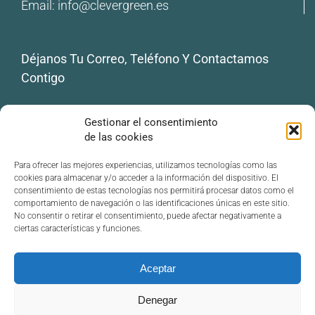
Email:
info@clevergreen.es
Déjanos Tu Correo, Teléfono Y Contactamos
Contigo
Tu correo electrónico
Gestionar el consentimiento
de las cookies
Tu teléfono
Para ofrecer las mejores experiencias, utilizamos tecnologías como las
cookies para almacenar y/o acceder a la información del dispositivo. El
consentimiento de estas tecnologías nos permitirá procesar datos como el
comportamiento de navegación o las identificaciones únicas en este sitio.
Cool Roof
Desestratificación
No consentir o retirar el consentimiento, puede afectar negativamente a
Vegetalización
ciertas características y funciones.
Aceptar
Denegar