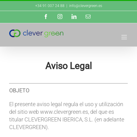
Saltar
+34 91 007 24 88
|
info@clevergreen.es
al
Facebook
Instagram
LinkedIn
Correo
contenido
electrónico
Aviso Legal
OBJETO
El presente aviso legal regula el uso y utilización
del sitio web www.clevergreen.es, del que es
titular CLEVERGREEN IBERICA, S.L. (en adelante
CLEVERGREEN).