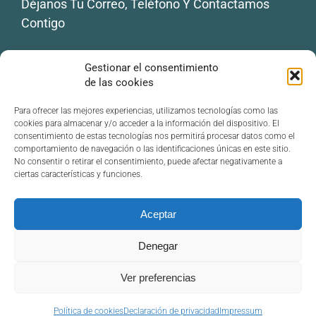
Déjanos Tu Correo, Teléfono Y Contactamos
Contigo
Tu correo electrónico
Gestionar el consentimiento
de las cookies
Tu teléfono
Para ofrecer las mejores experiencias, utilizamos tecnologías como las
cookies para almacenar y/o acceder a la información del dispositivo. El
consentimiento de estas tecnologías nos permitirá procesar datos como el
comportamiento de navegación o las identificaciones únicas en este sitio.
Cool Roof
Desestratificación
No consentir o retirar el consentimiento, puede afectar negativamente a
Vegetalización
ciertas características y funciones.
Aceptar
Denegar
Copyright 2025-2026 • CleverGreen Iberica, S.L. • Todos
Ver preferencias
Derechos Reservados
Facebook
Instagram
LinkedIn
Correo
Política de cookies
Declaración de privacidad
Impressum