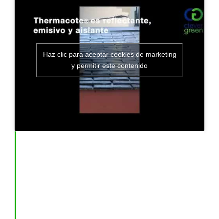
Haz clic para aceptar cookies de marketing
y permitir este contenido
AHORROS
•
AISLAMIENTO TÉRMICO
•
MEDIO AMBIENTE
•
AHORRO energía
•
Mejora calefacción climatización
•
Simulador de BIODIVERSIDAD
•
LED
•
IOT
•
COOL ROOF
•
Transición ecológica
•
Innovación
•
CUBIERTA VEGETAL
•