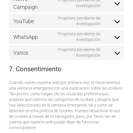
Propósito pendiente de
google-
Consent
investigación
Campaign
fonts
to
service
Propósito pendiente de
YouTube
active-
Consent
investigación
campaign
to
Propósito pendiente de
service
WhatsApp
Consent
investigación
youtube
to
Propósito pendiente de
service
Varios
Consent
investigación
whatsapp
to
service
7. Consentimiento
varios
Cuando visites nuestra web por primera vez, te mostraremos
una ventana emergente con una explicación sobre las cookies.
Tan pronto como hagas clic en «Guardar preferencias»,
aceptas que usemos las categorías de cookies y plugins que
has seleccionado en la ventana emergente, tal y como se
describe en esta política de cookies. Puedes desactivar el uso
de cookies a través de tu navegador, pero, por favor, ten en
cuenta que nuestra web puede dejar de funcionar
correctamente.