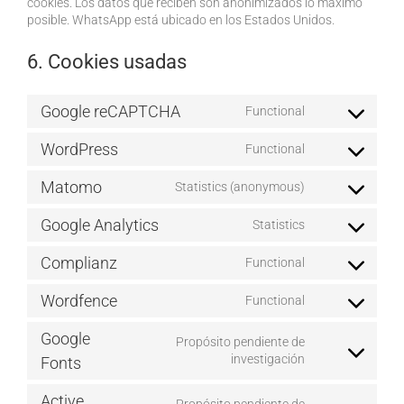
cookies. Los datos que reciben son anonimizados lo máximo
posible. WhatsApp está ubicado en los Estados Unidos.
6. Cookies usadas
Google reCAPTCHA
Functional
Consent
to
WordPress
Functional
service
Consent
google-
to
Matomo
Statistics (anonymous)
recaptcha
service
Consent
wordpress
to
Google Analytics
Statistics
service
Consent
matomo
to
Complianz
Functional
service
Consent
google-
to
Wordfence
Functional
analytics
service
Consent
complianz
to
Google
Propósito pendiente de
service
Consent
investigación
wordfence
Fonts
to
service
Active