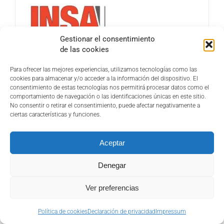
Gestionar el consentimiento
de las cookies
Para ofrecer las mejores experiencias, utilizamos tecnologías como las
cookies para almacenar y/o acceder a la información del dispositivo. El
consentimiento de estas tecnologías nos permitirá procesar datos como el
Gracias a instrumentos de medida
comportamiento de navegación o las identificaciones únicas en este sitio.
sofisticados que miden en tiempo real la
No consentir o retirar el consentimiento, puede afectar negativamente a
ciertas características y funciones.
pluviometría y las cantidades de agua
evacuadas por cada uno de los sistemas
Aceptar
testados:
Denegar
Ver preferencias
Política de cookies
Declaración de privacidad
Impressum